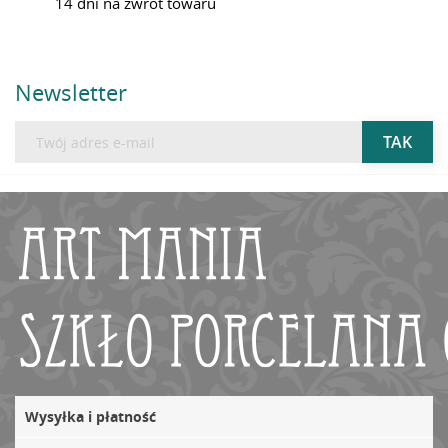
14 dni na zwrot towaru
Newsletter
Wysyłka i płatność