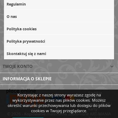
Regulamin
O nas
Polityka cookies
Polityka prywatności
Skontaktuj się z nami
TWOJE KONTO

INFORMACJA O SKLEPIE
Szybkie
Korzystając z naszej strony wyrażasz zgodę na
przelewy
wykorzystywanie przez nas plików cookies. Możesz
online, BLIK i
określić warunki przechowywania lub dostępu do plików
karty
cookies w Twojej przeglądarce.
© 2026 - Kopiowanie materiałów zabronione ART-MANIA