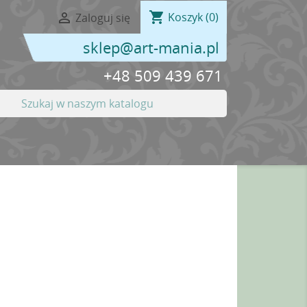
shopping_cart

Koszyk
(0)
Zaloguj się
sklep@art-mania.pl
+48 509 439 671
