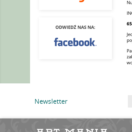
Nu
IN
65
ODWIEDŹ NAS NA:
Je
po
Pa
za
wc
Newsletter