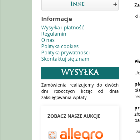

Inne
Za
Kl
Informacje
Wysyłka i płatność
Regulamin
O nas
Polityka cookies
Polityka prywatności
Skontaktuj się z nami
Pł
WYSYŁKA
Ud
pł
Zamówienia realizujemy do dwóch
pł
dni roboczych licząc od dnia
re
zaksięgowania wpłaty.
pr
zł
ZOBACZ NASZE AUKCJE
ba
Da