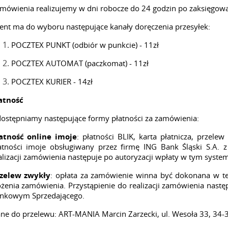
mówienia realizujemy w dni robocze do 24 godzin po zaksięgowa
ient ma do wyboru następujące kanały doręczenia przesyłek:
POCZTEX PUNKT (odbiór w punkcie) - 11zł
POCZTEX AUTOMAT (paczkomat) - 11zł
POCZTEX KURIER - 14zł
atność
ostępniamy następujące formy płatności za zamówienia:
atność online imoje
: płatności BLIK, karta płatnicza, przele
atności imoje obsługiwany przez firmę ING Bank Śląski S.A. z
alizacji zamówienia następuje po autoryzacji wpłaty w tym system
zelew zwykły
: opłata za zamówienie winna być dokonana w te
ożenia zamówienia. Przystąpienie do realizacji zamówienia nast
nkowym Sprzedającego.
ne do przelewu: ART-MANIA Marcin Zarzecki, ul. Wesoła 33, 34-